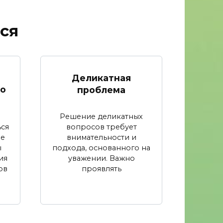
ся
Деликатная
го
проблема
Решение деликатных
вопросов требует
ся
внимательности и
ые
подхода, основанного на
ы
уважении. Важно
ия
проявлять
ов