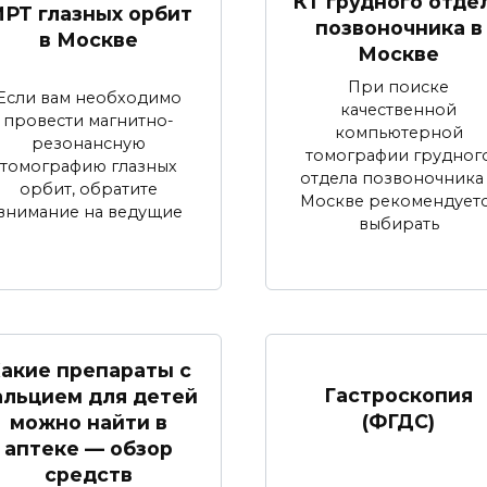
КТ грудного отде
РТ глазных орбит
позвоночника в
в Москве
Москве
При поиске
Если вам необходимо
качественной
провести магнитно-
компьютерной
резонансную
томографии грудног
томографию глазных
отдела позвоночника
орбит, обратите
Москве рекомендует
внимание на ведущие
выбирать
акие препараты с
Гастроскопия
альцием для детей
(ФГДС)
можно найти в
аптеке — обзор
средств