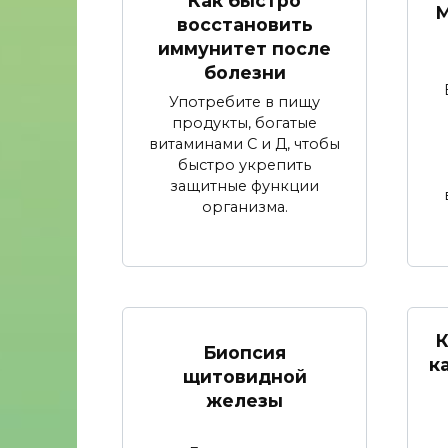
Как быстро
М
восстановить
иммунитет после
болезни
Употребите в пищу
продукты, богатые
витаминами С и Д, чтобы
быстро укрепить
защитные функции
организма.
К
Биопсия
к
щитовидной
железы