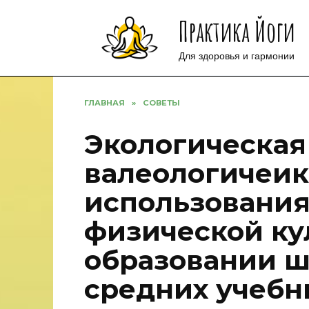
Перейти
Практика Йоги
к
содержанию
Для здоровья и гармонии
ГЛАВНАЯ
»
СОВЕТЫ
Экологическая
валеологичеик
использования
физической ку
образовании 
средних учебн